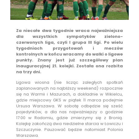
Za niecałe dwa tygodnie wraca najważniejsza
dla wszystkich sympatyków zielono-
czerwonych liga, czyli I grupa III ligi. Po wielu
tygodniach przygotowań i meczów
kontrolnych w końcu wracamy do walki o ligowe
punkty. Znany jest już szczegółowy plan
inauguracyjnej 21. kolejki. Została ona rozbita
na trzy dni.
Ligowa wiosna (nie licząc zaległych spotkań
zaplanowanych na najbliższy weekend) rozpocznie
się na Warmii i Mazurach, a dokładnie w Wikielcu,
gdzie miejscowy GKS w piątek 11 marca podejmie
Ursusa Warszawa. W sobotę odbędzie się sześć
pojedynków, a dla nas najważniejszy o godzinie
17:00 w Radomiu, gdzie zmierzymy się z Bronią.
Kolejkę zakończą dwa niedzielne starcia w Łowiczu i
Szczuczynie. Pauzować będzie natomiast Polonia
Warszawa.