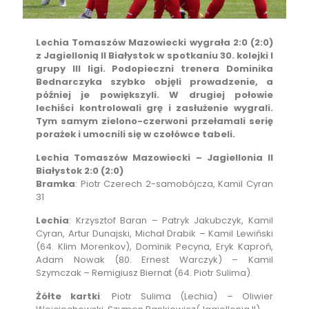
Lechia Tomaszów Mazowiecki wygrała 2:0 (2:0)
z Jagiellonią II Białystok w spotkaniu 30. kolejki I
grupy III ligi. Podopieczni trenera Dominika
Bednarczyka szybko objęli prowadzenie, a
później je powiększyli. W drugiej połowie
lechiści kontrolowali grę i zasłużenie wygrali.
Tym samym zielono-czerwoni przełamali serię
porażek i umocnili się w czołówce tabeli.
Lechia Tomaszów Mazowiecki – Jagiellonia II
Białystok 2:0 (2:0)
Bramka
: Piotr Czerech 2-samobójcza, Kamil Cyran
31
Lechia
: Krzysztof Baran – Patryk Jakubczyk, Kamil
Cyran, Artur Dunajski, Michał Drabik – Kamil Lewiński
(64. Klim Morenkov), Dominik Pecyna, Eryk Kaproń,
Adam Nowak (80. Ernest Warczyk) – Kamil
Szymczak – Remigiusz Biernat (64. Piotr Sulima).
Żółte kartki
: Piotr Sulima (Lechia) – Oliwier