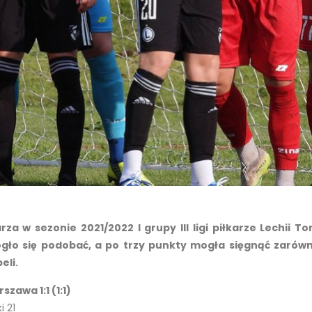
 w sezonie 2021/2022 I grupy III ligi piłkarze Lechii To
gło się podobać, a po trzy punkty mogła sięgnąć zarów
eli.
zawa 1:1 (1:1)
i 21