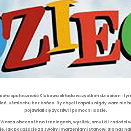
 i cała społeczność Klubowa składa wszystkim dzieciom i t
zień, uśmiechu bez końca. By chęci i zapału nigdy wam nie
pojawiali się życzliwi i pomocni ludzie.
asza obecność na treningach, wysiłek, smutki i radości 
acie, jak podążacie za swoimi marzeniami stanowi dla nas n