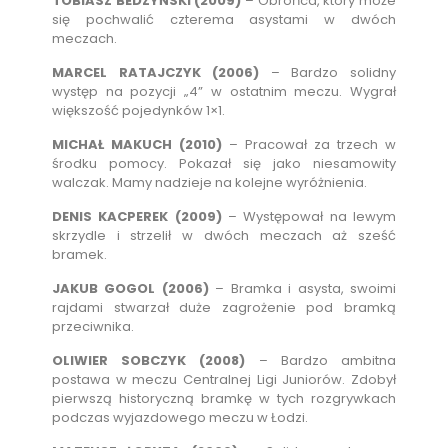
TOBIASZ BEDZYŃSKI (2009)
– Obrońca, który może
się pochwalić czterema asystami w dwóch
meczach.
MARCEL RATAJCZYK (2006)
– Bardzo solidny
występ na pozycji „4” w ostatnim meczu. Wygrał
większość pojedynków 1×1.
MICHAŁ MAKUCH (2010)
– Pracował za trzech w
środku pomocy. Pokazał się jako niesamowity
walczak. Mamy nadzieje na kolejne wyróżnienia.
DENIS KACPEREK (2009)
– Występował na lewym
skrzydle i strzelił w dwóch meczach aż sześć
bramek.
JAKUB GOGOL (2006)
– Bramka i asysta, swoimi
rajdami stwarzał duże zagrożenie pod bramką
przeciwnika.
OLIWIER SOBCZYK (2008)
– Bardzo ambitna
postawa w meczu Centralnej Ligi Juniorów. Zdobył
pierwszą historyczną bramkę w tych rozgrywkach
podczas wyjazdowego meczu w Łodzi.