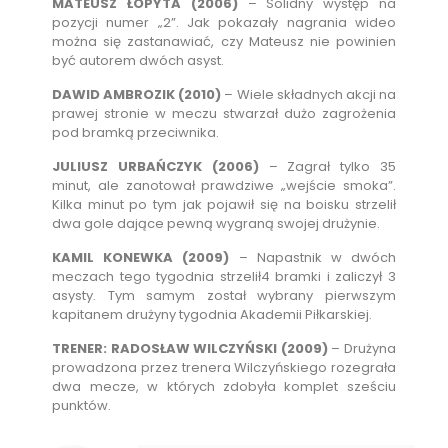
MATEUSZ ŁOPYTA (2006)
– Solidny występ na
pozycji numer „2”. Jak pokazały nagrania wideo
można się zastanawiać, czy Mateusz nie powinien
być autorem dwóch asyst.
DAWID AMBROZIK (2010)
– Wiele składnych akcji na
prawej stronie w meczu stwarzał dużo zagrożenia
pod bramką przeciwnika.
JULIUSZ URBAŃCZYK (2006)
– Zagrał tylko 35
minut, ale zanotował prawdziwe „wejście smoka”.
Kilka minut po tym jak pojawił się na boisku strzelił
dwa gole dające pewną wygraną swojej drużynie.
KAMIL KONEWKA (2009)
– Napastnik w dwóch
meczach tego tygodnia strzelił4 bramki i zaliczył 3
asysty. Tym samym został wybrany pierwszym
kapitanem drużyny tygodnia Akademii Piłkarskiej.
TRENER: RADOSŁAW WILCZYŃSKI (2009)
– Drużyna
prowadzona przez trenera Wilczyńskiego rozegrała
dwa mecze, w których zdobyła komplet sześciu
punktów.