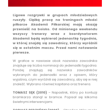
Ligowe rozgrywki w grupach młodzieżowych
ruszyły. Ciężką pracę na treningach młodzi
piłkarze Akademii Piłkarskiej mają okazję
przenieść na boisko. Od minionego weekendu
wszyscy trenerzy wraz z koordynatorem
Akademii będą wybierać jedenastkę tygodnia,
w której znajdą się zawodnicy, którzy wyróżnili
się w ostatnim meczu. Przed nami notowanie
pierwsze.
W grafice w nawiasie obok nazwiska zawodnika
znajduje się liczba nominacji do jedenastki tygodnia.
Poniżej znajdują się nazwiska zawodników
wybranych do jedenastki wraz z opisem, który
wyjaśnia, czym wyróżnili się zawodnicy, aby się w niej
znaleźć. Wybrano również kapitana oraz trenera.
TOMASZ SĘK (2010)
– Napastnik, który po kontuzji
bramkarza stanął w bramce. Popisał się kilkoma
świetnymi interwencjami.