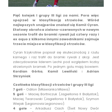
Pięć kolejek I grupy III ligi za nami. Pora więc
spojrzeć w klasyfikację strzelców. Wśród
najlepszych snajperów znalazł się Kamil Cyran.
Etatowy obrońca zielono-czerwonych w nowym
sezonie trafił do bramki rywali już cztery razy i
ex aquo z kilkoma innymi zawodnikami zajmuje
trzecie miejsce w klasyfikacji strzelców.
Cyran trzykrotnie popisał się skutecznością z rzutu
karnego i raz trafił do bramki rywali z akcji. Jest
zdecydowanie liderem Lechii pod względem liczby
strzelonych bramek. Po jednym golu mają bowiem:
Kordian Górka
,
Kamil Lewiński
i
Adrian
Skrzyniak
.
Czołówka klasyfikacji strzelców I grupy III ligi
:
7 goli
– Odilon (Mławianka Mława)
5 goli
– Maciej Bortniczuk (Jagiellonia II Białystok),
Maciej Twarowski (Jagiellonia II Białystok), Szymon
Wiejak (Legionovia Legionowo).
4 gole
– Arkadiusz Ciach (Świt Nowy Dwór