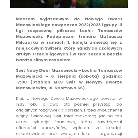
Meczem wyjazdowym do Nowego Dworu
Mazowieckiego nowy sezon 2022/2023 I grupy III
ligi rozpoczną piłkarze Lechii Tomaszów
Mazowiecki. Podopieczni trenera Mateusza
Milczarka w ramach 1. kolejki zmierzą się z
miejscowym Świtem, który należy do czołowych
drużyn trzecioligowych i w tym sezonie będzie
bardzo silnym zespołem.
Świt Nowy Dwór Mazowiecki – Lechia Tomaszów
Mazowiecki – 6 sierpnia (sobota) godzina:
17:00 (Stadion MKS Świt w Nowym Dworze
Mazowieckim, ul. Sportowa 66)
Klub z Nowego Dworu Mazowieckiego powstał w
1933 roku, a dwa lata później przystąpił do
oficjalnych rozgrywek piłkarskich. Przed wybuchem II
wojny światowej Świt miał znakomitą jak na ten
okres sytuację finansową, którą zawdzięczał
ofiarności darczyńców, wpłatom ze składek
członkowskich oraz wynajmu lokali i organizacji