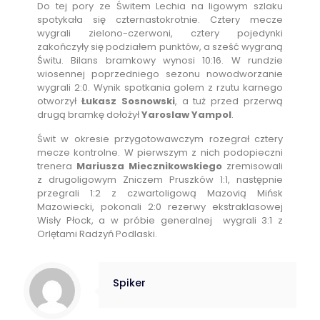
Do tej pory ze Świtem Lechia na ligowym szlaku
spotykała się czternastokrotnie. Cztery mecze
wygrali zielono-czerwoni, cztery pojedynki
zakończyły się podziałem punktów, a sześć wygraną
Świtu. Bilans bramkowy wynosi 10:16. W rundzie
wiosennej poprzedniego sezonu nowodworzanie
wygrali 2:0. Wynik spotkania golem z rzutu karnego
otworzył
Łukasz Sosnowski
, a tuż przed przerwą
drugą bramkę dołożył
Yaroslaw Yampol
.
Świt w okresie przygotowawczym rozegrał cztery
mecze kontrolne. W pierwszym z nich podopieczni
trenera
Mariusza Miecznikowskiego
zremisowali
z drugoligowym Zniczem Pruszków 1:1, następnie
przegrali 1:2 z czwartoligową Mazovią Mińsk
Mazowiecki, pokonali 2:0 rezerwy ekstraklasowej
Wisły Płock, a w próbie generalnej wygrali 3:1 z
Orlętami Radzyń Podlaski.
Spiker