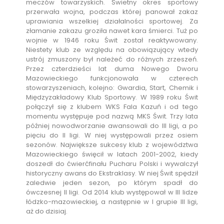
meczów towarzyskich. Świetny okres sportowy
przerwała wojna, podczas której panował zakaz
uprawiania wszelkiej działalności sportowej. Za
złamanie zakazu groziła nawet kara śmierci. Tuż po
wojnie w 1946 roku Świt został reaktywowany.
Niestety klub ze względu na obowiązujący wtedy
ustrój zmuszony był należeć do różnych zrzeszeń.
Przez czterdzieści lat duma Nowego Dworu
Mazowieckiego funkcjonowała w czterech
stowarzyszeniach, kolejno: Gwardia, Start, Chemik i
Międzyzakładowy Klub Sportowy. W 1989 roku Świt
połączył się z klubem WKS Fala Kazuń i od tego
momentu występuje pod nazwą MKS Świt. Trzy lata
później nowodworzanie awansowali do III ligi, a po
pięciu do II ligi. W niej występowali przez osiem
sezonów. Największe sukcesy klub z województwa
Mazowieckiego święcił w latach 2001-2002, kiedy
doszedł do ćwierćfinału Pucharu Polski i wywalczył
historyczny awans do Ekstraklasy. W niej Świt spędził
zaledwie jeden sezon, po którym spadł do
ówczesnej II ligi. Od 2014 klub występował w III lidze
łódzko-mazowieckiej, a następnie w I grupie III ligi,
aż do dzisiaj.