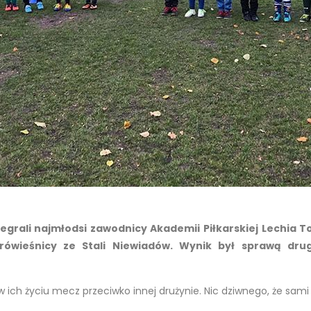
grali najmłodsi zawodnicy Akademii Piłkarskiej Lechia T
 rówieśnicy ze Stali Niewiadów. Wynik był sprawą drug
 ich życiu mecz przeciwko innej drużynie. Nic dziwnego, że sami