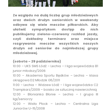
Ze względu na dużą liczbę grup młodzieżowych
oraz dwóch drużyn seniorskich w weekendy
odbywa się wiele meczów piłkarskich. Aby
ułatwić sympatykom dostęp do nich
publikujemy zielono-czerwony rozkład jazdy,
czyli dokładny terminarz oraz miejsce
rozgrywania meczów wszystkich naszych
drużyn od seniorów do najmłodszej grupy
młodzieżowej.
(sobota – 29 października)
10:00 – UKS SMS Łódź – Lechia – I liga wojewódzka B1
junior młodszy/2006
10:00 – Akademia Sportu Będków – Lechia – klasa
okręgowa D2 Młodzik G5/2011
11:00 – Lechia – Widzew Łódź – I liga wojewódzka C2
Trampkarz/2009 – boisko ze sztuczną nawierzchnią
12:00 – Błonianka Błonie – Lechia – I grupa III
ligi/seniorzy
12:00 – Wisła Płock – Lechia – Centralna Liga
Juniorów U-15/2008