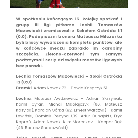
W spotkaniu kończącym 15. kolejkę spotkań I
grupy III ligi piłkarze Lechii Tomaszów
Mazowiecki zremisowali z Sokołem Ostróda 1:1
(0:0). Podopieczni trenera Mateusza Milczarka
byli bliscy wywalczenia kompletu punktów, ale
w końcówce meczu zabrakło im odrobiny
szczęścia. Zielono-czerwoni tym samym
podtrzymali serię dziewięciu meczów ligowych
bez porażki.
Lechia Tomaszów Mazowiecki – Sokół Ostróda
1:1 (0:0)
Bramki
: Adam Nowak 72 – Dawid Kasprzyk 51
Lechia
: Mateusz Awdziewicz – Adrian Skrzyniak,
Kamil Cyran, Michał Mikołajczyk (66. Mateusz
Kosylak), Kordian Górka (82. Ernest Warczyk) – Kamil
Lewiński, Dominik Pecyna (39. Artur Dunajski), Eryk
Kaproń, Adam Nowak, Klim Morenkov – Kacper Bąk
(46. Bartosz Snopczyński).