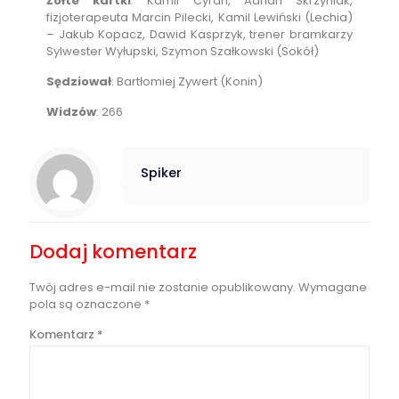
Żółte kartki
: Kamil Cyran, Adrian Skrzyniak,
fizjoterapeuta Marcin Pilecki, Kamil Lewiński (Lechia)
– Jakub Kopacz, Dawid Kasprzyk, trener bramkarzy
Sylwester Wyłupski, Szymon Szałkowski (Sokół)
Sędziował
: Bartłomiej Zywert (Konin)
Widzów
: 266
Spiker
Dodaj komentarz
Twój adres e-mail nie zostanie opublikowany.
Wymagane
pola są oznaczone
*
Komentarz
*