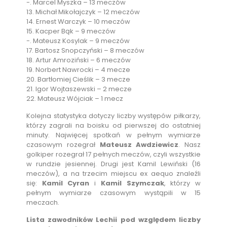
-. Marcel Myszka – 13 meczów
13. Michał Mikołajczyk – 12 meczów
14. Ernest Warczyk – 10 meczów
15. Kacper Bąk – 9 meczów
-. Mateusz Kosylak – 9 meczów
17. Bartosz Snopczyński – 8 meczów
18. Artur Amroziński – 6 meczów
19. Norbert Nawrocki – 4 mecze
20. Bartłomiej Cieślik – 3 mecze
21. Igor Wojtaszewski – 2 mecze
22. Mateusz Wójciak – 1 mecz
Kolejna statystyka dotyczy liczby występów piłkarzy,
którzy zagrali na boisku od pierwszej do ostatniej
minuty. Najwięcej spotkań w pełnym wymiarze
czasowym rozegrał
Mateusz Awdziewicz
. Nasz
golkiper rozegrał 17 pełnych meczów, czyli wszystkie
w rundzie jesiennej. Drugi jest Kamil Lewiński (16
meczów), a na trzecim miejscu ex aequo znaleźli
się:
Kamil Cyran
i
Kamil Szymczak
, którzy w
pełnym wymiarze czasowym wystąpili w 15
meczach.
Lista zawodników Lechii pod względem liczby