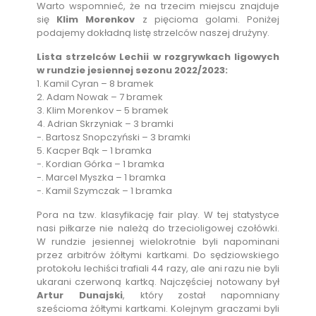
Warto wspomnieć, że na trzecim miejscu znajduje
się
Klim Morenkov
z pięcioma golami. Poniżej
podajemy dokładną listę strzelców naszej drużyny.
Lista strzelców Lechii w rozgrywkach ligowych
w rundzie jesiennej sezonu 2022/2023:
1. Kamil Cyran – 8 bramek
2. Adam Nowak – 7 bramek
3. Klim Morenkov – 5 bramek
4. Adrian Skrzyniak – 3 bramki
-. Bartosz Snopczyński – 3 bramki
5. Kacper Bąk – 1 bramka
-. Kordian Górka – 1 bramka
-. Marcel Myszka – 1 bramka
-. Kamil Szymczak – 1 bramka
Pora na tzw. klasyfikację fair play. W tej statystyce
nasi piłkarze nie należą do trzecioligowej czołówki.
W rundzie jesiennej wielokrotnie byli napominani
przez arbitrów żółtymi kartkami. Do sędziowskiego
protokołu lechiści trafiali 44 razy, ale ani razu nie byli
ukarani czerwoną kartką. Najczęściej notowany był
Artur Dunajski
, który został napomniany
sześcioma żółtymi kartkami. Kolejnym graczami byli