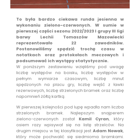
To była bardzo ciekawa runda jesienna w
wykonaniu zielono-czerwonych. W sumie w
pierwszej części sezonu 2022/2023 I grupy III ligi
barwy Lechii Tomaszów Mazowiecki
reprezentowało 22 zawodników.
Postanowiliśmy spędzić trochę czasu w
notatkach oraz protokołach meczowych i
podsumować ich występy statystycznie.
W poniższym zestawieniu wzięliśmy pod uwagę
liczbę występów na boisku, liczbę występów w
pełnym wymiarze czasowym, liczbę minut
spędzonych na placu gry, liczbę wejść z ławki
rezerwowych, liczbę strzelonych bramek oraz liczbę
napomnień żółtą kartką.
W pierwszej kolejności pod lupę wpadła nam liczba
strzelonych bramek. Najlepszym snajperem
zielono-czerwonych został
Kamil Cyran
, który
osiem razy wpisywał się na listę strzelców. Na
drugim miejscu w tej klasyfikacji jest
Adam Nowak
,
który może pochwalić się siedmioma bramkami.