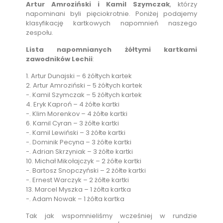
Artur Amroziński i Kamil Szymczak
, którzy
napominani byli pięciokrotnie. Poniżej podajemy
klasyfikację kartkowych napomnień naszego
zespołu.
Lista napomnianych żółtymi kartkami
zawodników Lechii
:
1. Artur Dunajski – 6 żółtych kartek
2. Artur Amroziński – 5 żółtych kartek
-. Kamil Szymczak – 5 żółtych kartek
4. Eryk Kaproń – 4 żółte kartki
-. Klim Morenkov – 4 żółte kartki
6. Kamil Cyran – 3 żółte kartki
-. Kamil Lewiński – 3 żółte kartki
-. Dominik Pecyna – 3 żółte kartki
-. Adrian Skrzyniak – 3 żółte kartki
10. Michał Mikołajczyk – 2 żółte kartki
-. Bartosz Snopczyński – 2 żółte kartki
-. Ernest Warczyk – 2 żółte kartki
13. Marcel Myszka – 1 żółta kartka
-. Adam Nowak – 1 żółta kartka
Tak jak wspomnieliśmy wcześniej w rundzie