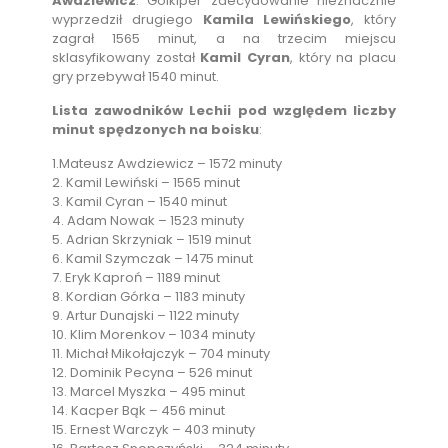
Awdziewicz
. Golkiper zdecydowanie nieznacznie
wyprzedził drugiego
Kamila Lewińskiego
, który
zagrał 1565 minut, a na trzecim miejscu
sklasyfikowany został
Kamil Cyran
, który na placu
gry przebywał 1540 minut.
Lista zawodników Lechii pod względem liczby
minut spędzonych na boisku
:
1.Mateusz Awdziewicz – 1572 minuty
2. Kamil Lewiński – 1565 minut
3. Kamil Cyran – 1540 minut
4. Adam Nowak – 1523 minuty
5. Adrian Skrzyniak – 1519 minut
6. Kamil Szymczak – 1475 minut
7. Eryk Kaproń – 1189 minut
8. Kordian Górka – 1183 minuty
9. Artur Dunajski – 1122 minuty
10. Klim Morenkov – 1034 minuty
11. Michał Mikołajczyk – 704 minuty
12. Dominik Pecyna – 526 minut
13. Marcel Myszka – 495 minut
14. Kacper Bąk – 456 minut
15. Ernest Warczyk – 403 minuty