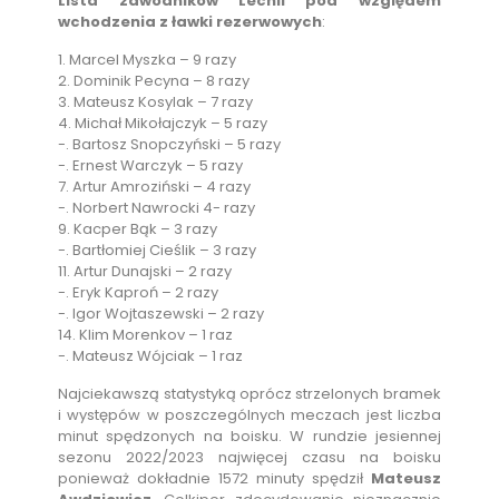
Lista zawodników Lechii pod względem
wchodzenia z ławki rezerwowych
:
1. Marcel Myszka – 9 razy
2. Dominik Pecyna – 8 razy
3. Mateusz Kosylak – 7 razy
4. Michał Mikołajczyk – 5 razy
-. Bartosz Snopczyński – 5 razy
-. Ernest Warczyk – 5 razy
7. Artur Amroziński – 4 razy
-. Norbert Nawrocki 4- razy
9. Kacper Bąk – 3 razy
-. Bartłomiej Cieślik – 3 razy
11. Artur Dunajski – 2 razy
-. Eryk Kaproń – 2 razy
-. Igor Wojtaszewski – 2 razy
14. Klim Morenkov – 1 raz
-. Mateusz Wójciak – 1 raz
Najciekawszą statystyką oprócz strzelonych bramek
i występów w poszczególnych meczach jest liczba
minut spędzonych na boisku. W rundzie jesiennej
sezonu 2022/2023 najwięcej czasu na boisku
ponieważ dokładnie 1572 minuty spędził
Mateusz