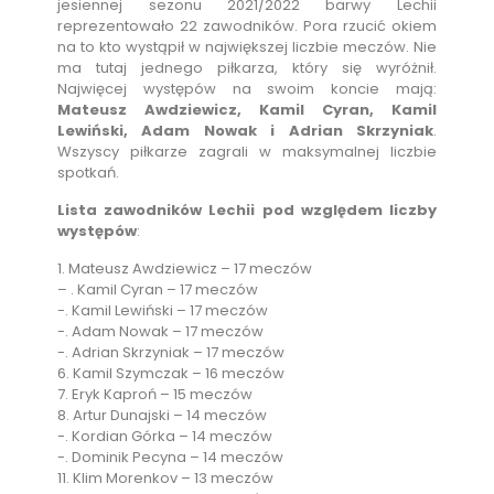
jesiennej sezonu 2021/2022 barwy Lechii
reprezentowało 22 zawodników. Pora rzucić okiem
na to kto wystąpił w największej liczbie meczów. Nie
ma tutaj jednego piłkarza, który się wyróżnił.
Najwięcej występów na swoim koncie mają:
Mateusz Awdziewicz, Kamil Cyran, Kamil
Lewiński, Adam Nowak i Adrian Skrzyniak
.
Wszyscy piłkarze zagrali w maksymalnej liczbie
spotkań.
Lista zawodników Lechii pod względem liczby
występów
:
1. Mateusz Awdziewicz – 17 meczów
– . Kamil Cyran – 17 meczów
-. Kamil Lewiński – 17 meczów
-. Adam Nowak – 17 meczów
-. Adrian Skrzyniak – 17 meczów
6. Kamil Szymczak – 16 meczów
7. Eryk Kaproń – 15 meczów
8. Artur Dunajski – 14 meczów
-. Kordian Górka – 14 meczów
-. Dominik Pecyna – 14 meczów
11. Klim Morenkov – 13 meczów