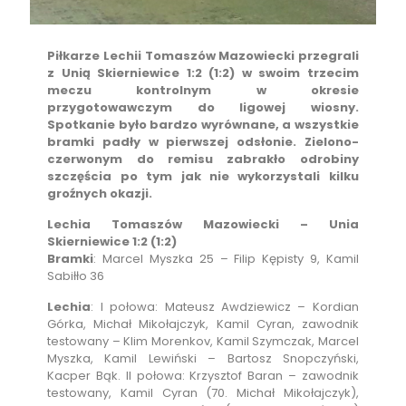
Piłkarze Lechii Tomaszów Mazowiecki przegrali
z Unią Skierniewice 1:2 (1:2) w swoim trzecim
meczu kontrolnym w okresie
przygotowawczym do ligowej wiosny.
Spotkanie było bardzo wyrównane, a wszystkie
bramki padły w pierwszej odsłonie. Zielono-
czerwonym do remisu zabrakło odrobiny
szczęścia po tym jak nie wykorzystali kilku
groźnych okazji.
Lechia Tomaszów Mazowiecki – Unia
Skierniewice 1:2 (1:2)
Bramki
: Marcel Myszka 25 – Filip Kępisty 9, Kamil
Sabiłło 36
Lechia
: I połowa: Mateusz Awdziewicz – Kordian
Górka, Michał Mikołajczyk, Kamil Cyran, zawodnik
testowany – Klim Morenkov, Kamil Szymczak, Marcel
Myszka, Kamil Lewiński – Bartosz Snopczyński,
Kacper Bąk. II połowa: Krzysztof Baran – zawodnik
testowany, Kamil Cyran (70. Michał Mikołajczyk),