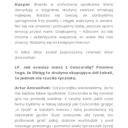
Kacper
: Bramki w końcówce spotkania, które
decydują o wygranej drużyny zawsze smakują
najlepiej. Bardzo się cieszę, że zdobyliśmy
upragnione trzy punkty i ciągle walczymy o awans.
Nic się nie zmienia i pracujemy dalej, jeszcze sporo
emocji przed nami. Dziękujemy – Kibicom za tak
mocne i autentyczne wsparcie, to wiele dla nas
znaczy. Widzimy się na kolejnym meczu!
O kilka słów został poproszony również Artur
Amroziński:
LP: Jak ocenisz mecz z Concordią? Pomimo
tego, że Elbląg to drużyna okupująca dół tabeli,
to jednak nie rzuciła ręcznika.
Artur Amroziński:
Od początku wiedzieliśmy, że to
nie będzie łatwe spotkanie. Concordia w tej rundzie
gra na prawdę solidnie. Z resztą sami jakiś czas
temu byliśmy w takiej sytuacji jak Concordia grając
„o życie” w każdym meczu i tacy przeciwnicy są
niezwykle groźni. Duży szacunek dla rywali, bo
próbowali grać piłką, dobrze wychodzili z pod
naszego pressingu i pomimo wielu sprzeczek życzę