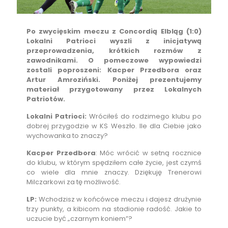
Po zwycięskim meczu z Concordią Elbląg (1:0)
Lokalni Patrioci wyszli z inicjatywą
przeprowadzenia, krótkich rozmów z
zawodnikami. O pomeczowe wypowiedzi
zostali poproszeni: Kacper Przedbora oraz
Artur Amroziński. Poniżej prezentujemy
materiał przygotowany przez Lokalnych
Patriotów.
Lokalni Patrioci:
Wróciłeś do rodzimego klubu po
dobrej przygodzie w KS Weszło. Ile dla Ciebie jako
wychowanka to znaczy?
Kacper Przedbora
: Móc wrócić w setną rocznice
do klubu, w którym spędziłem całe życie, jest czymś
co wiele dla mnie znaczy. Dziękuję Trenerowi
Milczarkowi za tę możliwość.
LP:
Wchodzisz w końcówce meczu i dajesz drużynie
trzy punkty, a kibicom na stadionie radość. Jakie to
uczucie być „czarnym koniem”?