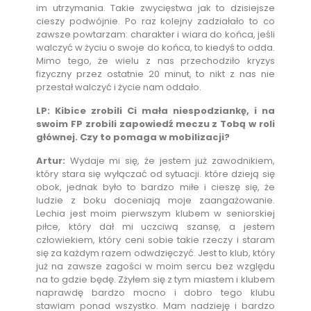
im utrzymania. Takie zwycięstwa jak to dzisiejsze
cieszy podwójnie. Po raz kolejny zadziałało to co
zawsze powtarzam: charakter i wiara do końca, jeśli
walczyć w życiu o swoje do końca, to kiedyś to odda.
Mimo tego, że wielu z nas przechodziło kryzys
fizyczny przez ostatnie 20 minut, to nikt z nas nie
przestał walczyć i życie nam oddało.
LP: Kibice zrobili Ci mała niespodziankę, i na
swoim FP zrobili zapowiedź meczu z Tobą w roli
głównej. Czy to pomaga w mobilizacji?
Artur:
Wydaje mi się, że jestem już zawodnikiem,
który stara się wyłączać od sytuacji. które dzieją się
obok, jednak było to bardzo miłe i cieszę się, że
ludzie z boku doceniają moje zaangażowanie.
Lechia jest moim pierwszym klubem w seniorskiej
piłce, który dał mi uczciwą szansę, a jestem
człowiekiem, który ceni sobie takie rzeczy i staram
się za każdym razem odwdzięczyć. Jest to klub, który
już na zawsze zagości w moim sercu bez względu
na to gdzie będę. Zżyłem się z tym miastem i klubem
naprawdę bardzo mocno i dobro tego klubu
stawiam ponad wszystko. Mam nadzieję i bardzo