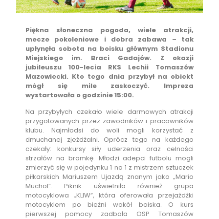
Piękna słoneczna pogoda, wiele atrakcji,
mecze pokoleniowe i dobra zabawa – tak
upłynęła sobota na boisku głównym Stadionu
Miejskiego im. Braci Gadajów. Z okazji
jubileuszu 100-lecia RKS Lechii Tomaszów
Mazowiecki. Kto tego dnia przybył na obiekt
mógł się mile zaskoczyć. Impreza
wystartowała o godzinie 15:00.
Na przybyłych czekało wiele darmowych atrakcji
przygotowanych przez zawodników i pracowników
klubu. Najmłodsi do woli mogli korzystać z
dmuchanej zjeżdżalni. Oprócz tego na każdego
czekały: konkursy siły uderzenia oraz celności
strzałów na bramkę. Młodzi adepci futbolu mogli
zmierzyć się w pojedynku 1 na 1 z mistrzem sztuczek
piłkarskich Mariuszem Ujazdą znanym jako „Mario
Muchol”. Piknik uświetniła również grupa
motocyklowa „KLIW”, która oferowała przejażdżki
motocyklem po bieżni wokół boiska. O kurs
pierwszej pomocy zadbała OSP Tomaszów