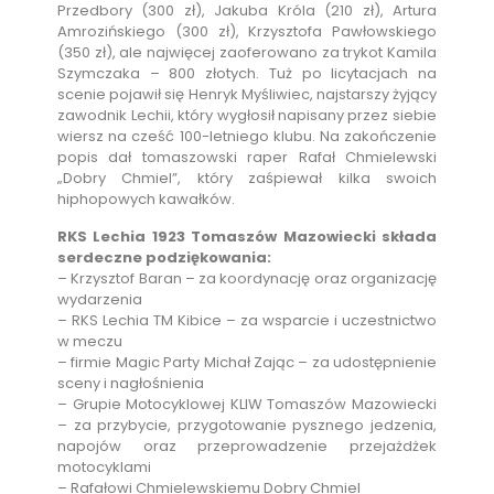
Przedbory (300 zł), Jakuba Króla (210 zł), Artura
Amrozińskiego (300 zł), Krzysztofa Pawłowskiego
(350 zł), ale najwięcej zaoferowano za trykot Kamila
Szymczaka – 800 złotych. Tuż po licytacjach na
scenie pojawił się Henryk Myśliwiec, najstarszy żyjący
zawodnik Lechii, który wygłosił napisany przez siebie
wiersz na cześć 100-letniego klubu. Na zakończenie
popis dał tomaszowski raper Rafał Chmielewski
„Dobry Chmiel”, który zaśpiewał kilka swoich
hiphopowych kawałków.
RKS Lechia 1923 Tomaszów Mazowiecki składa
serdeczne podziękowania:
– Krzysztof Baran – za koordynację oraz organizację
wydarzenia
– RKS Lechia TM Kibice – za wsparcie i uczestnictwo
w meczu
– firmie Magic Party Michał Zając – za udostępnienie
sceny i nagłośnienia
– Grupie Motocyklowej KLIW Tomaszów Mazowiecki
– za przybycie, przygotowanie pysznego jedzenia,
napojów oraz przeprowadzenie przejażdżek
motocyklami
– Rafałowi Chmielewskiemu Dobry Chmiel