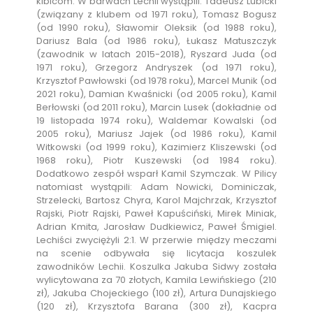
kibicom. W barwach Lechii wystąpili: Tadeusz Lubicki
(związany z klubem od 1971 roku), Tomasz Bogusz
(od 1990 roku), Sławomir Oleksik (od 1988 roku),
Dariusz Bala (od 1986 roku), Łukasz Matuszczyk
(zawodnik w latach 2015-2018), Ryszard Juda (od
1971 roku), Grzegorz Andryszek (od 1971 roku),
Krzysztof Pawłowski (od 1978 roku), Marcel Munik (od
2021 roku), Damian Kwaśnicki (od 2005 roku), Kamil
Berłowski (od 2011 roku), Marcin Lusek (dokładnie od
19 listopada 1974 roku), Waldemar Kowalski (od
2005 roku), Mariusz Jajek (od 1986 roku), Kamil
Witkowski (od 1999 roku), Kazimierz Kliszewski (od
1968 roku), Piotr Kuszewski (od 1984 roku).
Dodatkowo zespół wsparł Kamil Szymczak. W Pilicy
natomiast wystąpili: Adam Nowicki, Dominiczak,
Strzelecki, Bartosz Chyra, Karol Majchrzak, Krzysztof
Rajski, Piotr Rajski, Paweł Kapuściński, Mirek Miniak,
Adrian Kmita, Jarosław Dudkiewicz, Paweł Śmigiel.
Lechiści zwyciężyli 2:1. W przerwie między meczami
na scenie odbywała się licytacja koszulek
zawodników Lechii. Koszulka Jakuba Sidwy została
wylicytowana za 70 złotych, Kamila Lewińskiego (210
zł), Jakuba Chojeckiego (100 zł), Artura Dunajskiego
(120 zł), Krzysztofa Barana (300 zł), Kacpra