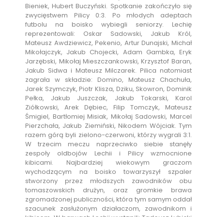
Bieniek, Hubert Buczyński. Spotkanie zakończyło się
zwycięstwem Pilicy 0:3. Po młodych adeptach
futbolu na boisko wybiegli seniorzy. Lechię
reprezentowali: Oskar Sadowski, Jakub Król,
Mateusz Awdziewicz, Pekenio, Artur Dunajski, Michał
Mikołajczyk, Jakub Chojecki, Adam Gambka, Eryk
Jarzębski, Mikołaj Mieszczankowski, Krzysztof Baran,
Jakub Sidwa i Mateusz Milczarek. Pilica natomiast
zagrała w składzie: Domino, Mateusz Chachuła,
Jarek Szymczyk, Piotr Klisza, Dziku, Skowron, Dominik
Pełka, Jakub Juszczak, Jakub Tokarski, Karol
Ziółkowski, Arek Dębiec, Filip Tomczyk, Mateusz
Śmigiel, Bartłomiej Misiak, Mikołaj Sadowski, Marcel
Pierzchała, Jakub Ziemiński, Nikodem Wójciak. Tym
razem górą byli zielono-czerwoni, którzy wygrali 3:1.
W trzecim meczu naprzeciwko siebie stanęły
zespoły oldbojów Lechii i Pilicy wzmocnione
kibicami. Najbardziej wiekowym graczom
wychodzącym na boisko towarzyszył szpaler
stworzony przez młodszych zawodników obu
tomaszowskich drużyn, oraz gromkie brawa
zgromadzonej publiczności, która tym samym oddał
szacunek zasłużonym działaczom, zawodnikom i