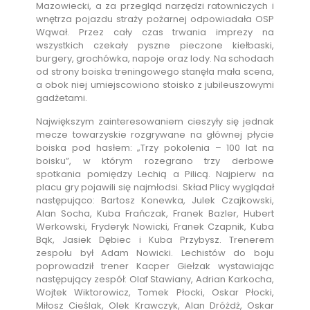
Mazowiecki, a za przegląd narzędzi ratowniczych i
wnętrza pojazdu straży pożarnej odpowiadała OSP
Wąwał. Przez cały czas trwania imprezy na
wszystkich czekały pyszne pieczone kiełbaski,
burgery, grochówka, napoje oraz lody. Na schodach
od strony boiska treningowego stanęła mała scena,
a obok niej umiejscowiono stoisko z jubileuszowymi
gadżetami.
Największym zainteresowaniem cieszyły się jednak
mecze towarzyskie rozgrywane na głównej płycie
boiska pod hasłem: „Trzy pokolenia – 100 lat na
boisku”, w którym rozegrano trzy derbowe
spotkania pomiędzy Lechią a Pilicą. Najpierw na
placu gry pojawili się najmłodsi. Skład Plicy wyglądał
następująco: Bartosz Konewka, Julek Czajkowski,
Alan Socha, Kuba Frańczak, Franek Bazler, Hubert
Werkowski, Fryderyk Nowicki, Franek Czapnik, Kuba
Bąk, Jasiek Dębiec i Kuba Przybysz. Trenerem
zespołu był Adam Nowicki. Lechistów do boju
poprowadził trener Kacper Giełzak wystawiając
następujący zespół: Olaf Stawiany, Adrian Karkocha,
Wojtek Wiktorowicz, Tomek Płocki, Oskar Płocki,
Miłosz Cieślak, Olek Krawczyk, Alan Dróżdż, Oskar