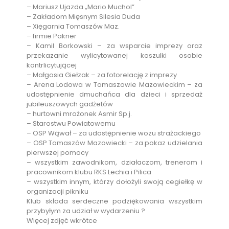
– Mariusz Ujazda „Mario Muchol”
– Zakładom Mięsnym Silesia Duda
– Xięgarnia Tomaszów Maz.
– firmie Pakner
– Kamil Borkowski – za wsparcie imprezy oraz
przekazanie wylicytowanej koszulki osobie
kontrlicytującej
– Małgosia Giełzak – za fotorelację z imprezy
– Arena Lodowa w Tomaszowie Mazowieckim – za
udostępnienie dmuchańca dla dzieci i sprzedaż
jubileuszowych gadżetów
– hurtowni mrożonek Asmir Sp.j.
– Starostwu Powiatowemu
– OSP Wąwał – za udostępnienie wozu strażackiego
– OSP Tomaszów Mazowiecki – za pokaz udzielania
pierwszej pomocy
– wszystkim zawodnikom, działaczom, trenerom i
pracownikom klubu RKS Lechia i Pilica
– wszystkim innym, którzy dołożyli swoją cegiełkę w
organizacji pikniku
Klub składa serdeczne podziękowania wszystkim
przybyłym za udział w wydarzeniu ?
Więcej zdjęć wkrótce