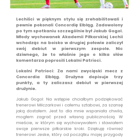
Lechiści w pięknym stylu się zrehabilitowali i
pewnie pokonali Concordię Elbląg. Zadowolony
po tym spotkaniu szczególnie był Jakub Gogol.
Młody wychowanek Akademii Piłkarskiej Lechii
wchodząc na boisko w drugiej połowie zaliczył
swój debiut w pierwszym zespole. Nic
dziwnego, że to właśnie jego o kilka słów
komentarza poprosili Lokalni Patrioci.
Lokalni Patrioci: Za nami zwycięski mecz z
Concordia Elbląg. Drużyna dopisuje trzy
punkty, a ty zaliczasz debiut w pierwszej
drużynie.
Jakub Gogol: Na wstępie chciałbym podziękować
trenerowi Milczarkowi i całemu sztabowi, za szansę
jaką dostałem. Jest to dla mnie wspaniała chwila,
mogłem zagrać przed własną publicznością. W
mieście, w którym się wychowywałem i stawiałem
swoje pierwsze piłkarskie kroki. Dziękuję również
trenerowi Jeske, który od początku mojej przygody