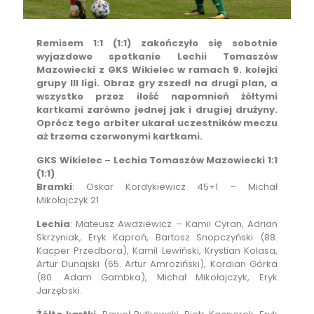
Remisem 1:1 (1:1) zakończyło się sobotnie
wyjazdowe spotkanie Lechii Tomaszów
Mazowiecki z GKS Wikielec w ramach 9. kolejki
grupy III ligi. Obraz gry zszedł na drugi plan, a
wszystko przez ilość napomnień żółtymi
kartkami zarówno jednej jak i drugiej drużyny.
Oprócz tego arbiter ukarał uczestników meczu
aż trzema czerwonymi kartkami.
GKS Wikielec – Lechia Tomaszów Mazowiecki 1:1
(1:1)
Bramki
: Oskar Kordykiewicz 45+1 – Michał
Mikołajczyk 21
Lechia
: Mateusz Awdziewicz – Kamil Cyran, Adrian
Skrzyniak, Eryk Kaproń, Bartosz Snopczyński (88.
Kacper Przedbora), Kamil Lewiński, Krystian Kolasa,
Artur Dunajski (65. Artur Amroziński), Kordian Górka
(80. Adam Gambka), Michał Mikołajczyk, Eryk
Jarzębski.