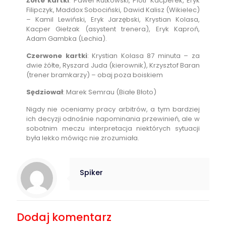
Żółte kartki
: Paweł Rutkowski, Piotr Kacperek, Eryk
Filipczyk, Maddox Sobociński, Dawid Kalisz (Wikielec)
– Kamil Lewiński, Eryk Jarzębski, Krystian Kolasa,
Kacper Giełzak (asystent trenera), Eryk Kaproń,
Adam Gambka (Lechia).
Czerwone kartki
: Krystian Kolasa 87 minuta – za
dwie żółte, Ryszard Juda (kierownik), Krzysztof Baran
(trener bramkarzy) – obaj poza boiskiem
Sędziował
: Marek Semrau (Białe Błoto)
Nigdy nie oceniamy pracy arbitrów, a tym bardziej
ich decyzji odnośnie napominania przewinień, ale w
sobotnim meczu interpretacja niektórych sytuacji
była lekko mówiąc nie zrozumiała.
Spiker
Dodaj komentarz