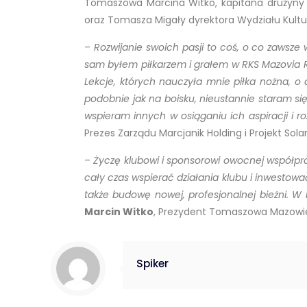
Tomaszowa Marcina Witko, kapitana drużyny K
oraz Tomasza Migały dyrektora Wydziału Kultur
–
Rozwijanie swoich pasji to coś, o co zawsze
sam byłem piłkarzem i grałem w RKS Mazovia Ra
Lekcje, których nauczyła mnie piłka nożna, o 
podobnie jak na boisku, nieustannie staram s
wspieram innych w osiąganiu ich aspiracji i ro
Prezes Zarządu Marcjanik Holding i Projekt Sola
–
Życzę klubowi i sponsorowi owocnej współpra
cały czas wspierać działania klubu i inwestow
także budowę nowej, profesjonalnej bieżni. 
Marcin Witko
, Prezydent Tomaszowa Mazowi
Spiker