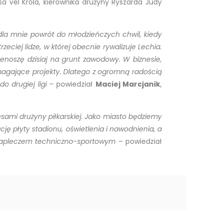
 vel Króla, kierownika drużyny Ryszarda Judy
dla mnie powrót do młodzieńczych chwil, kiedy
iej lidze, w której obecnie rywalizuje Lechia.
zenoszę dzisiaj na grunt zawodowy. W biznesie,
magające projekty. Dlatego z ogromną radością
o drugiej ligi
– powiedział
Maciej Marcjanik
,
sami drużyny piłkarskiej. Jako miasto będziemy
ę płyty stadionu, oświetlenia i nawodnienia, a
 zapleczem techniczno-sportowym
– powiedział