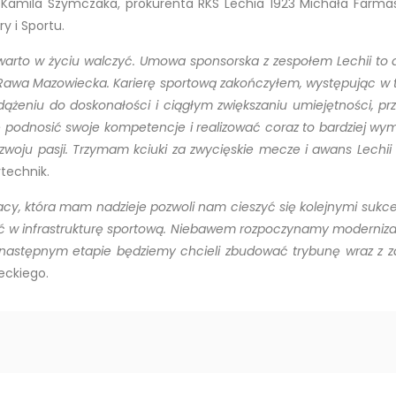
amila Szymczaka, prokurenta RKS Lechia 1923 Michała Farmasa
y i Sportu.
 warto w życiu walczyć. Umowa sponsorska z zespołem Lechii to 
wa Mazowiecka. Karierę sportową zakończyłem, występując w trzec
dążeniu do doskonałości i ciągłym zwiększaniu umiejętności, pr
ię podnosić swoje kompetencje i realizować coraz to bardziej wy
zwoju pasji. Trzymam kciuki za zwycięskie mecze i awans Lechii d
rtechnik.
cy, która mam nadzieje pozwoli nam cieszyć się kolejnymi sukce
ać w infrastrukturę sportową. Niebawem rozpoczynamy modernizacj
W następnym etapie będziemy chcieli zbudować trybunę wraz z
eckiego.