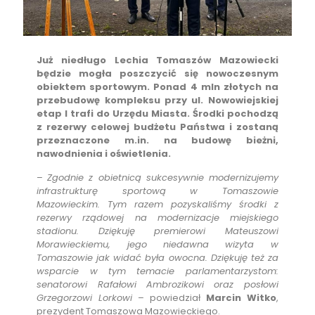
Już niedługo Lechia Tomaszów Mazowiecki
będzie mogła poszczycić się nowoczesnym
obiektem sportowym. Ponad 4 mln złotych na
przebudowę kompleksu przy ul. Nowowiejskiej
etap I trafi do Urzędu Miasta. Środki pochodzą
z rezerwy celowej budżetu Państwa i zostaną
przeznaczone m.in. na budowę bieżni,
nawodnienia i oświetlenia.
–
Zgodnie z obietnicą sukcesywnie modernizujemy
infrastrukturę sportową w Tomaszowie
Mazowieckim. Tym razem pozyskaliśmy środki z
rezerwy rządowej na modernizacje miejskiego
stadionu. Dziękuję premierowi Mateuszowi
Morawieckiemu, jego niedawna wizyta w
Tomaszowie jak widać była owocna. Dziękuję też za
wsparcie w tym temacie parlamentarzystom:
senatorowi Rafałowi Ambrozikowi oraz posłowi
Grzegorzowi Lorkowi
– powiedział
Marcin Witko
,
prezydent Tomaszowa Mazowieckiego.