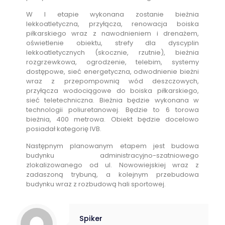
W I etapie wykonana zostanie bieżnia
lekkoatletyczna, przyłącza, renowacja boiska
piłkarskiego wraz z nawodnieniem i drenażem,
oświetlenie obiektu, strefy dla dyscyplin
lekkoatletycznych (skocznie, rzutnie), bieżnia
rozgrzewkowa, ogrodzenie, telebim, systemy
dostępowe, sieć energetyczna, odwodnienie bieżni
wraz z przepompownią wód deszczowych,
przyłącza wodociągowe do boiska piłkarskiego,
sieć teletechniczna. Bieżnia będzie wykonana w
technologii poliuretanowej. Będzie to 6 torowa
bieżnia, 400 metrowa. Obiekt będzie docelowo
posiadał kategorię IVB.
Następnym planowanym etapem jest budowa
budynku administracyjno-szatniowego
zlokalizowanego od ul. Nowowiejskiej wraz z
zadaszoną trybuną, a kolejnym przebudowa
budynku wraz z rozbudową hali sportowej.
Spiker