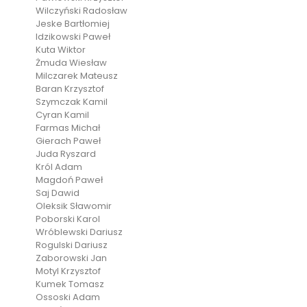
Wilczyński Radosław
Jeske Bartłomiej
Idzikowski Paweł
Kuta Wiktor
Żmuda Wiesław
Milczarek Mateusz
Baran Krzysztof
Szymczak Kamil
Cyran Kamil
Farmas Michał
Gierach Paweł
Juda Ryszard
Król Adam
Magdoń Paweł
Saj Dawid
Oleksik Sławomir
Poborski Karol
Wróblewski Dariusz
Rogulski Dariusz
Zaborowski Jan
Motyl Krzysztof
Kumek Tomasz
Ossoski Adam