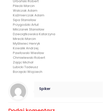
Urbański Robert
Pilecki Marcin
Walczak Adam
Kaźmierczak Adam
Sipa Stanisław
Przygodzki Artut
Milczarek Stanisław
Dzieciątkowska Katarzyna
Mirecki Marcin
Myśliwiec Henryk
Kowalik Andrzej
Pawłowski Wiesław
Chmielewski Robert
Zając Michał
Lubicki Tadeusz
Borzęcki Wojciech
Spiker
Dodaj komentarz