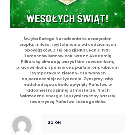
Święta Bożego Narodzenia to czas pełen
ciepła, miłości i wytchnienia od codziennych
obowiązków. Z tej okazji RKS Lechia 1923
Tomaszów Mazowiecki wraz z Akademią
Piłkarską składają wszystkim zawodnikom,
pracownikom, sponsorom, partnerom, kibicom
i sympatykom zielono-czerwonych
najserdeczniejsze życzenia. Życzymy, aby
nadchodzące chwile upłynęły Państwu w
radosnej i rodzinnej atmosferze. Niech
świąteczna energia i optymistyczny nastrój
towarzyszą Państwu każdego dnia.
Spiker