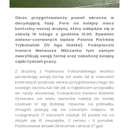
Okres przygotowawczy powoli wkracza w
decydującą fazę. Pora na kolejny mecz
kontrolny naszej drużyny, który odbędzie się w
sobotę 10 lutego o godzinie 12:00. Rywalem
zielono-czerwonych będzie Polonia Piotrków
Trybunalski (IV liga łódzka). Podopieczni
trenera Mateusza Milczarka tym samym
zweryfikują swoją formę oraz zakończą kolejny
ciężki tydzień pracy.
Z drużyną z Piotrkowa Trybunalskiego lechiści
sprawdzają swoją formę od wielu lat w meczach
kontrolnych podczas okresu przygotowawczego do
nowego sezonu lub tak jak w najbliższym przypadku
do rundy wiosennej. Podopieczni trenera Roberta
Grzesiuka od wielu sezonów należą do ścisłej
czołówki IV ligi łódzkiej. Obecnie na półmetku
zmagań plasują się na czwartym miejscu. W
rozegranych 17 meczach zdobyli 32 punkty na co
złożyło się 10 zwycięstw, 2 remisy i 5 porażek.
Piotrkowianie strzelili 39 bramek i stracili 27 goli.