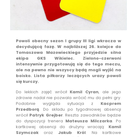
Powoli obecny sezon I grupy III ligi wkracza w
decydującą fazę. W najbliższej 26. kolejce do
Tomaszowa Mazowieckiego przyjedzie silna
ekipa GKS Wikielec. Zielono-czerwoni
intensywnie przygotowują się do tego meczu,
ale na pewno nie wszyscy będą mogli wyjść na
boisko. Lista piłkarzy leczących urazy powoli
się kurczy.
Do lekkich zajęć wrócił
Kamil Cyran
, ale jego
zdrowie nadal nie pozwala wrócić mu do pełni gry.
Podobnie wygląda sytuacja z
Kacprem
Przedborą
. Do składu po tygodniowej absencji
wrócił
Patryk Grejber
. Reszta zawodników będzie
do dyspozycji trenera
Mateusza Milczarka
. Po
kartkowej absencji do drużyny wracają:
Kamil
Szymczak
oraz
Jakub Król
. Na kartkowe