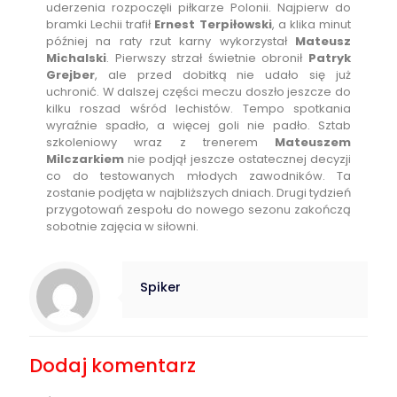
uderzenia rozpoczęli piłkarze Polonii. Najpierw do
bramki Lechii trafił
Ernest Terpiłowski
, a klika minut
później na raty rzut karny wykorzystał
Mateusz
Michalski
. Pierwszy strzał świetnie obronił
Patryk
Grejber
, ale przed dobitką nie udało się już
uchronić. W dalszej części meczu doszło jeszcze do
kilku roszad wśród lechistów. Tempo spotkania
wyraźnie spadło, a więcej goli nie padło. Sztab
szkoleniowy wraz z trenerem
Mateuszem
Milczarkiem
nie podjął jeszcze ostatecznej decyzji
co do testowanych młodych zawodników. Ta
zostanie podjęta w najbliższych dniach. Drugi tydzień
przygotowań zespołu do nowego sezonu zakończą
sobotnie zajęcia w siłowni.
Spiker
Dodaj komentarz