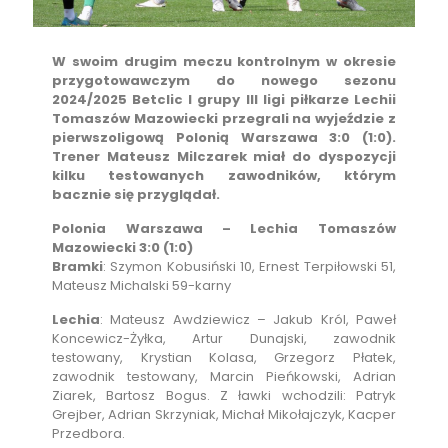
W swoim drugim meczu kontrolnym w okresie
przygotowawczym do nowego sezonu
2024/2025 Betclic I grupy III ligi piłkarze Lechii
Tomaszów Mazowiecki przegrali na wyjeździe z
pierwszoligową Polonią Warszawa 3:0 (1:0).
Trener Mateusz Milczarek miał do dyspozycji
kilku testowanych zawodników, którym
bacznie się przyglądał.
Polonia Warszawa – Lechia Tomaszów
Mazowiecki 3:0 (1:0)
Bramki
: Szymon Kobusiński 10, Ernest Terpiłowski 51,
Mateusz Michalski 59-karny
Lechia
: Mateusz Awdziewicz – Jakub Król, Paweł
Koncewicz-Żyłka, Artur Dunajski, zawodnik
testowany, Krystian Kolasa, Grzegorz Płatek,
zawodnik testowany, Marcin Pieńkowski, Adrian
Ziarek, Bartosz Bogus. Z ławki wchodzili: Patryk
Grejber, Adrian Skrzyniak, Michał Mikołajczyk, Kacper
Przedbora.