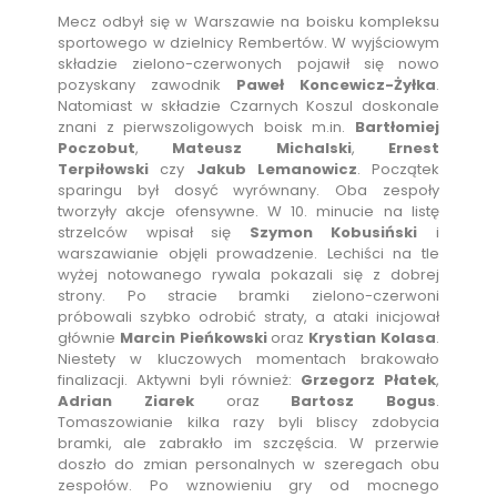
Mecz odbył się w Warszawie na boisku kompleksu
sportowego w dzielnicy Rembertów. W wyjściowym
składzie zielono-czerwonych pojawił się nowo
pozyskany zawodnik
Paweł Koncewicz-Żyłka
.
Natomiast w składzie Czarnych Koszul doskonale
znani z pierwszoligowych boisk m.in.
Bartłomiej
Poczobut
,
Mateusz Michalski
,
Ernest
Terpiłowski
czy
Jakub Lemanowicz
. Początek
sparingu był dosyć wyrównany. Oba zespoły
tworzyły akcje ofensywne. W 10. minucie na listę
strzelców wpisał się
Szymon Kobusiński
i
warszawianie objęli prowadzenie. Lechiści na tle
wyżej notowanego rywala pokazali się z dobrej
strony. Po stracie bramki zielono-czerwoni
próbowali szybko odrobić straty, a ataki inicjował
głównie
Marcin Pieńkowski
oraz
Krystian Kolasa
.
Niestety w kluczowych momentach brakowało
finalizacji. Aktywni byli również:
Grzegorz Płatek
,
Adrian Ziarek
oraz
Bartosz Bogus
.
Tomaszowianie kilka razy byli bliscy zdobycia
bramki, ale zabrakło im szczęścia. W przerwie
doszło do zmian personalnych w szeregach obu
zespołów. Po wznowieniu gry od mocnego