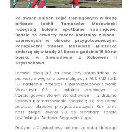
Po dwóch dniach zajęć treningowych w środę
piłkarze Lechii Tomaszów Mazowiecki
rozegrają kolejne spotkanie sparingowe.
Będzie to czwarty mecze kontrolny zielono-
czerwonych w okresie przygotowawczym.
Podopieczni trenera Mateusza Milczarka
zmierzą się w środę 24 lipca o godzinie 15:00 na
boisku w Niewiadowie z Rakowem II
Częstochowa.
Lechiści mają już za sobą trzy sprawdziany. W
pierwszym wygrali z czwartoligowym AKS SMS Łódź
1:0, następnie przegrali z pierwszoligową Polonią
Warszawa 0:3, a ostatnio zremisowali z
trzecioligowym Starem Starachowice 1:1. Z drużyną
Rakowa II tomaszowianie spotykają się regularnie
podczas okresów przygotowawczych. Rok temu
nasz zespół wygrał 2:0 po bramkach Kamila
Lewińskiego i Bartosza Snopczyńskiego.
Drużyna z Częstochowy nie ma za sobą dobrego