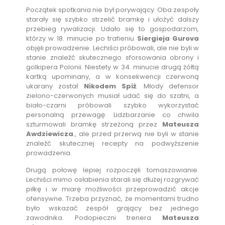
Początek spotkania nie był porywający. Oba zespoły
starały się szybko strzelić bramkę i ułożyć dalszy
przebieg rywalizacji. Udało się to gospodarzom,
którzy w 18. minucie po trafieniu
Siergieja Gurova
objęli prowadzenie. Lechiści próbowali, ale nie byli w
stanie znaleźć skutecznego sforsowania obrony i
golkipera Polonii. Niestety w 34. minucie drugą żółtą
kartką upominany, a w konsekwencji czerwoną
ukarany został
Nikodem Spiż
. Młody defensor
zielono-czerwonych musiał udać się do szatni, a
biało-czarni próbowali szybko wykorzystać
personalną przewagę. Lidzbarzanie co chwila
szturmowali bramkę strzeżoną przez
Mateusza
Awdziewicza
., ale przed przerwą nie byli w stanie
znaleźć skutecznej recepty na podwyższenie
prowadzenia.
Drugą połowę lepiej rozpoczęli tomaszowianie.
Lechiści mimo osłabienia starali się dłużej rozgrywać
piłkę i w miarę możliwości przeprowadzić akcje
ofensywne. Trzeba przyznać, że momentami trudno
było wskazać zespół grający bez jednego
zawodnika. Podopieczni trenera
Mateusza