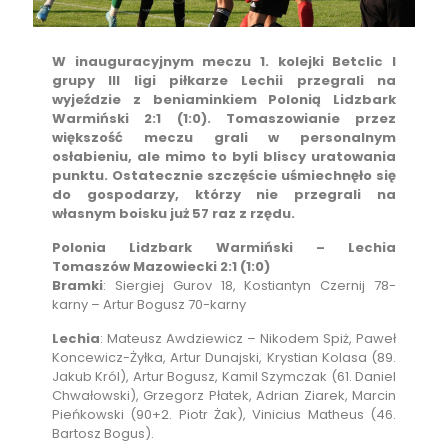
W inauguracyjnym meczu 1. kolejki Betclic I
grupy III ligi piłkarze Lechii przegrali na
wyjeździe z beniaminkiem Polonią Lidzbark
Warmiński 2:1 (1:0). Tomaszowianie przez
większość meczu grali w personalnym
osłabieniu, ale mimo to byli bliscy uratowania
punktu. Ostatecznie szczęście uśmiechnęło się
do gospodarzy, którzy nie przegrali na
własnym boisku już 57 raz z rzędu.
Polonia Lidzbark Warmiński – Lechia
Tomaszów Mazowiecki 2:1 (1:0)
Bramki
: Siergiej Gurov 18, Kostiantyn Czernij 78-
karny – Artur Bogusz 70-karny
Lechia
: Mateusz Awdziewicz – Nikodem Spiż, Paweł
Koncewicz-Żyłka, Artur Dunajski, Krystian Kolasa (89.
Jakub Król), Artur Bogusz, Kamil Szymczak (61. Daniel
Chwałowski), Grzegorz Płatek, Adrian Ziarek, Marcin
Pieńkowski (90+2. Piotr Żak), Vinicius Matheus (46.
Bartosz Bogus).