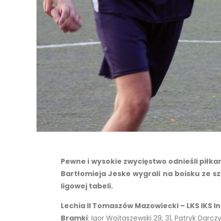
Pewne i wysokie zwycięstwo odnieśli piłkar
Bartłomieja Jeske wygrali na boisku ze szt
ligowej tabeli.
Lechia II Tomaszów Mazowiecki – LKS IKS In
Bramki
: Igor Wojtaszewski 29, 31, Patryk Darczy