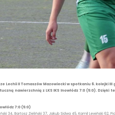
ze Lechii II Tomaszów Mazowiecki w spotkaniu 6. kolejki III 
uczną nawierzchnią z LKS IKS Inowłódz 7:0 (5:0). Dzięki t
owłódz 7:0 (5:0)
ński 34, Bartosz Zieliński 37, Jakub Sidwa 45, Kamil Lewiński 62, Pi