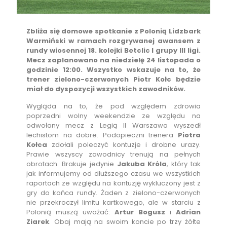
Zbliża się domowe spotkanie z Polonią Lidzbark
Warmiński w ramach rozgrywanej awansem z
rundy wiosennej 18. kolejki Betclic I grupy III ligi.
Mecz zaplanowano na niedzielę 24 listopada o
godzinie 12:00. Wszystko wskazuje na to, że
trener zielono-czerwonych Piotr Kołc będzie
miał do dyspozycji wszystkich zawodników.
Wygląda na to, że pod względem zdrowia
poprzedni wolny weekendzie ze względu na
odwołany mecz z Legią II Warszawa wyszedł
lechistom na dobre. Podopieczni trenera
Piotra
Kołca
zdołali poleczyć kontuzje i drobne urazy.
Prawie wszyscy zawodnicy trenują na pełnych
obrotach. Brakuje jedynie
Jakuba Króla
, który tak
jak informujemy od dłuższego czasu we wszystkich
raportach ze względu na kontuzję wykluczony jest z
gry do końca rundy. Żaden z zielono-czerwonych
nie przekroczył limitu kartkowego, ale w starciu z
Polonią muszą uważać:
Artur Bogusz
i
Adrian
Ziarek
. Obaj mają na swoim koncie po trzy żółte