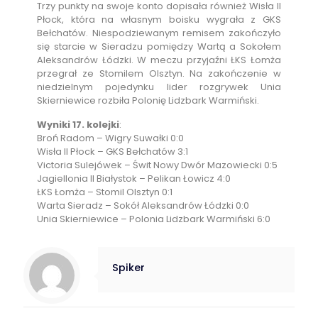
Trzy punkty na swoje konto dopisała również Wisła II
Płock, która na własnym boisku wygrała z GKS
Bełchatów. Niespodziewanym remisem zakończyło
się starcie w Sieradzu pomiędzy Wartą a Sokołem
Aleksandrów Łódzki. W meczu przyjaźni ŁKS Łomża
przegrał ze Stomilem Olsztyn. Na zakończenie w
niedzielnym pojedynku lider rozgrywek Unia
Skierniewice rozbiła Polonię Lidzbark Warmiński.
Wyniki 17. kolejki
:
Broń Radom – Wigry Suwałki 0:0
Wisła II Płock – GKS Bełchatów 3:1
Victoria Sulejówek – Świt Nowy Dwór Mazowiecki 0:5
Jagiellonia II Białystok – Pelikan Łowicz 4:0
ŁKS Łomża – Stomil Olsztyn 0:1
Warta Sieradz – Sokół Aleksandrów Łódzki 0:0
Unia Skierniewice – Polonia Lidzbark Warmiński 6:0
Spiker