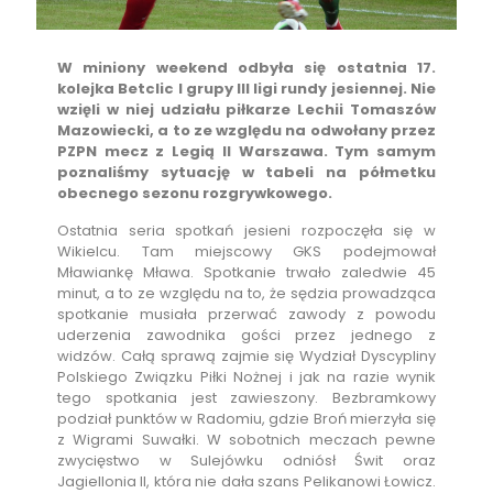
W miniony weekend odbyła się ostatnia 17.
kolejka Betclic I grupy III ligi rundy jesiennej. Nie
wzięli w niej udziału piłkarze Lechii Tomaszów
Mazowiecki, a to ze względu na odwołany przez
PZPN mecz z Legią II Warszawa. Tym samym
poznaliśmy sytuację w tabeli na półmetku
obecnego sezonu rozgrywkowego.
Ostatnia seria spotkań jesieni rozpoczęła się w
Wikielcu. Tam miejscowy GKS podejmował
Mławiankę Mława. Spotkanie trwało zaledwie 45
minut, a to ze względu na to, że sędzia prowadząca
spotkanie musiała przerwać zawody z powodu
uderzenia zawodnika gości przez jednego z
widzów. Całą sprawą zajmie się Wydział Dyscypliny
Polskiego Związku Piłki Nożnej i jak na razie wynik
tego spotkania jest zawieszony. Bezbramkowy
podział punktów w Radomiu, gdzie Broń mierzyła się
z Wigrami Suwałki. W sobotnich meczach pewne
zwycięstwo w Sulejówku odniósł Świt oraz
Jagiellonia II, która nie dała szans Pelikanowi Łowicz.