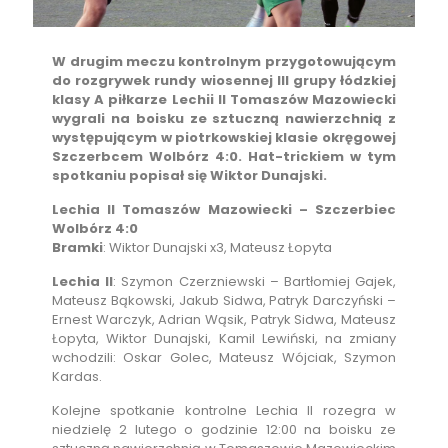
W drugim meczu kontrolnym przygotowującym
do rozgrywek rundy wiosennej III grupy łódzkiej
klasy A piłkarze Lechii II Tomaszów Mazowiecki
wygrali na boisku ze sztuczną nawierzchnią z
występującym w piotrkowskiej klasie okręgowej
Szczerbcem Wolbórz 4:0. Hat-trickiem w tym
spotkaniu popisał się Wiktor Dunajski.
Lechia II Tomaszów Mazowiecki – Szczerbiec
Wolbórz 4:0
Bramki
: Wiktor Dunajski x3, Mateusz Łopyta
Lechia II
: Szymon Czerzniewski – Bartłomiej Gajek,
Mateusz Bąkowski, Jakub Sidwa, Patryk Darczyński –
Ernest Warczyk, Adrian Wąsik, Patryk Sidwa, Mateusz
Łopyta, Wiktor Dunajski, Kamil Lewiński, na zmiany
wchodzili: Oskar Golec, Mateusz Wójciak, Szymon
Kardas.
Kolejne spotkanie kontrolne Lechia II rozegra w
niedzielę 2 lutego o godzinie 12:00 na boisku ze