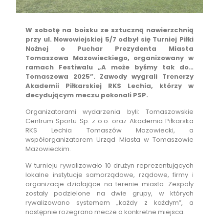
W sobotę na boisku ze sztuczną nawierzchnią
przy ul. Nowowiejskiej 5/7 odbył się Turniej Piłki
Nożnej o Puchar Prezydenta Miasta
Tomaszowa Mazowieckiego, organizowany w
ramach Festiwalu „A może byśmy tak do…
Tomaszowa 2025”. Zawody wygrali Trenerzy
Akademii Piłkarskiej RKS Lechia, którzy w
decydującym meczu pokonali PSP.
Organizatorami wydarzenia byli: Tomaszowskie
Centrum Sportu Sp. z o.o. oraz Akademia Piłkarska
RKS Lechia Tomaszów Mazowiecki, a
współorganizatorem Urząd Miasta w Tomaszowie
Mazowieckim.
W turnieju rywalizowało 10 drużyn reprezentujących
lokalne instytucje samorządowe, rządowe, firmy i
organizacje działające na terenie miasta. Zespoły
zostały podzielone na dwie grupy, w których
rywalizowano systemem „każdy z każdym”, a
następnie rozegrano mecze o konkretne miejsca.