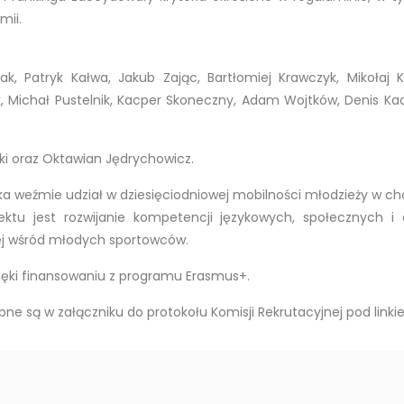
mii.
iak, Patryk Kałwa, Jakub Zając, Bartłomiej Krawczyk, Mikołaj 
 Michał Pustelnik, Kacper Skoneczny, Adam Wojtków, Denis Kac
lski oraz Oktawian Jędrychowicz.
a weźmie udział w dziesięciodniowej mobilności młodzieży w cho
jektu jest rozwijanie kompetencji językowych, społecznych 
ej wśród młodych sportowców.
dzięki finansowaniu z programu Erasmus+.
ępne są w załączniku do protokołu Komisji Rekrutacyjnej pod link