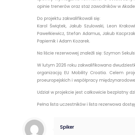
opinie trenerów oraz staż zawodników w Akade
Do projektu zakwalifikowali się:
Karol Świątek, Jakub Szulowski, Leon Krakow
Pawełkiewicz, Stefan Adamus, Jakub Kacprzak,
Papiernik i Adam Kozarek.
Na liście rezerwowej znaleźli się: Szymon Seku
W lutym 2026 roku zakwalifikowana dwudziestk
organizacją EU Mobility Croatia. Celem pro
proeuropejskich i współpracy międzynarodow
Udział w projekcie jest całkowicie bezpłatny 
Pełna lista uczestników i lista rezerwowa dost
Spiker