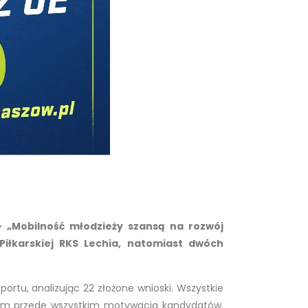
 „Mobilność młodzieży szansą na rozwój
iłkarskiej RKS Lechia, natomiast dwóch
rtu, analizując 22 złożone wnioski. Wszystkie
 tym przede wszystkim motywacja kandydatów,