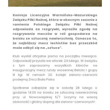
Komisja Licencyjna Warmińsko-Mazurskiego
Związku Piłki Nożnej, która w obecnym sezonie z
ramienia Polskiego Związku Piłki Nożnej
odpowiada za rozgrywki, wyraziła zgodę na
rozgrywanie meczów w roli gospodarza na
boisku ze sztuczną nawierzchnią. Oznacza to,
że najbliższy mecz lechistów bez przeszkód
może odbyć się na „sztuce”.
Klub wysłał oficjalne pismo na początku miesiąca.
Odpowiedź przyszła we wtorek 24 lutego. W związku
z tym zapraszamy wszystkich kibiców na
inauguracyjny mecz rundy wiosennej Betclic I grupy
III ligi. W ramach 20. kolejki zielono-czerwoni
podejmą Znicz Biała Piska.
Spotkanie odbędzie się w sobotę 28 lutego o
godzinie 14:00 na boisku ze sztuczną nawierzchnią
przy ul. Nowowiejskiej 5/7. Liczymy na waszą
obecność i głośny doping dla zielono-czerwonych!