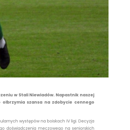
eniu w Stali Niewiadów. Napastnik naszej
o olbrzymia szansa na zdobycie cennego
larnych występów na boiskach IV ligi. Decyzja
ego doświadczenia meczowego na seniorskich