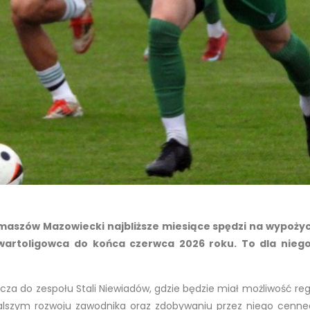
maszów Mazowiecki najbliższe miesiące spędzi na wypożycz
wartoligowca do końca czerwca 2026 roku. To dla nieg
za do zespołu Stali Niewiadów, gdzie będzie miał możliwość regu
dalszym rozwoju zawodnika oraz zdobywaniu przez niego cenn