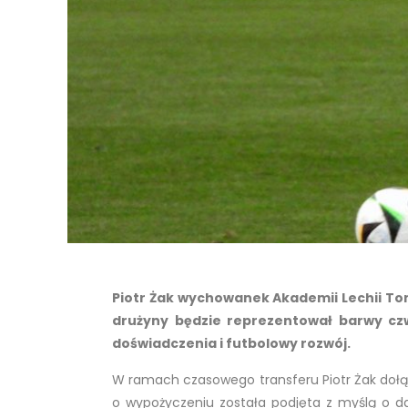
Piotr Żak wychowanek Akademii Lechii To
drużyny będzie reprezentował barwy cz
doświadczenia i futbolowy rozwój.
W ramach czasowego transferu Piotr Żak dołąc
o wypożyczeniu została podjęta z myślą o 