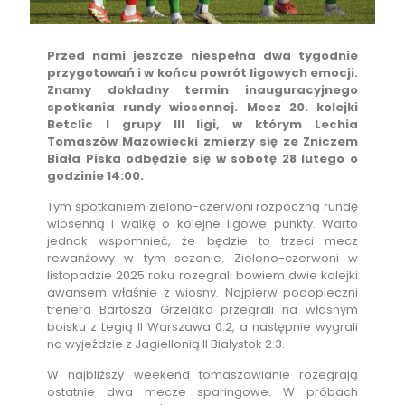
Przed nami jeszcze niespełna dwa tygodnie
przygotowań i w końcu powrót ligowych emocji.
Znamy dokładny termin inauguracyjnego
spotkania rundy wiosennej. Mecz 20. kolejki
Betclic I grupy III ligi, w którym Lechia
Tomaszów Mazowiecki zmierzy się ze Zniczem
Biała Piska odbędzie się w sobotę 28 lutego o
godzinie 14:00.
Tym spotkaniem zielono-czerwoni rozpoczną rundę
wiosenną i walkę o kolejne ligowe punkty. Warto
jednak wspomnieć, że będzie to trzeci mecz
rewanżowy w tym sezonie. Zielono-czerwoni w
listopadzie 2025 roku rozegrali bowiem dwie kolejki
awansem właśnie z wiosny. Najpierw podopieczni
trenera Bartosza Grzelaka przegrali na własnym
boisku z Legią II Warszawa 0:2, a następnie wygrali
na wyjeździe z Jagiellonią II Białystok 2:3.
W najbliższy weekend tomaszowianie rozegrają
ostatnie dwa mecze sparingowe. W próbach