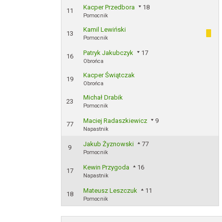
Kacper Przedbora
18
11
Pomocnik
Kamil Lewiński
13
Pomocnik
Patryk Jakubczyk
17
16
Obrońca
Kacper Świątczak
19
Obrońca
Michał Drabik
23
Pomocnik
Maciej Radaszkiewicz
9
77
Napastnik
Jakub Żyznowski
77
9
Pomocnik
Kewin Przygoda
16
17
Napastnik
Mateusz Leszczuk
11
18
Pomocnik