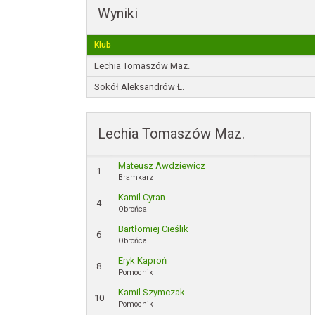
Wyniki
Klub
Lechia Tomaszów Maz.
Sokół Aleksandrów Ł.
Lechia Tomaszów Maz.
Mateusz Awdziewicz
1
Bramkarz
Kamil Cyran
4
Obrońca
Bartłomiej Cieślik
6
Obrońca
Eryk Kaproń
8
Pomocnik
Kamil Szymczak
10
Pomocnik