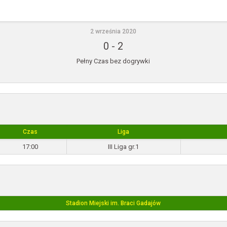
2 września 2020
0
-
2
Pełny Czas bez dogrywki
Czas
Liga
17:00
III Liga gr.1
Stadion Miejski im. Braci Gadajów