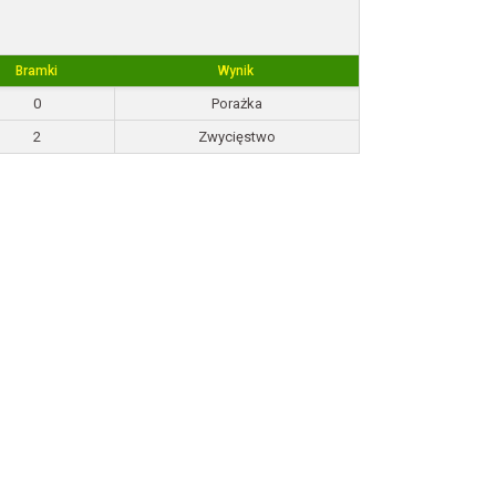
Bramki
Wynik
0
Porażka
2
Zwycięstwo