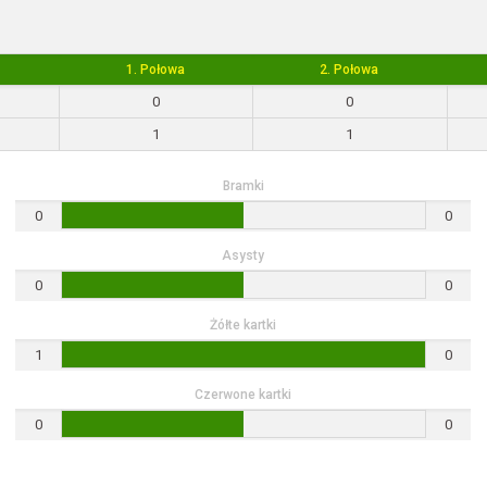
1. Połowa
2. Połowa
0
0
1
1
Bramki
0
0
Asysty
0
0
Żółte kartki
1
0
Czerwone kartki
0
0