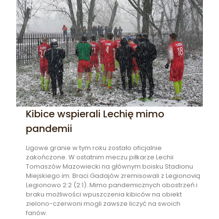
Kibice wspierali Lechię mimo
pandemii
Ligowe granie w tym roku zostało oficjalnie
zakończone. W ostatnim meczu piłkarze Lechii
Tomaszów Mazowiecki na głównym boisku Stadionu
Miejskiego im. Braci Gadajów zremisowali z Legionovią
Legionowo 2:2 (2:1). Mimo pandemicznych obostrzeń i
braku możliwości wpuszczenia kibiców na obiekt
zielono-czerwoni mogli zawsze liczyć na swoich
fanów.