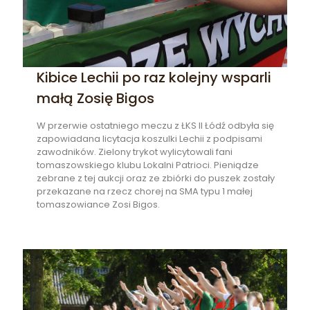
Kibice Lechii po raz kolejny wsparli
małą Zosię Bigos
W przerwie ostatniego meczu z ŁKS II Łódź odbyła się
zapowiadana licytacja koszulki Lechii z podpisami
zawodników. Zielony trykot wylicytowali fani
tomaszowskiego klubu Lokalni Patrioci. Pieniądze
zebrane z tej aukcji oraz ze zbiórki do puszek zostały
przekazane na rzecz chorej na SMA typu 1 małej
tomaszowiance Zosi Bigos.