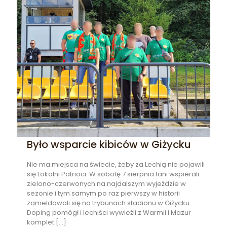
Było wsparcie kibiców w Giżycku
Nie ma miejsca na świecie, żeby za Lechią nie pojawili
się Lokalni Patrioci. W sobotę 7 sierpnia fani wspierali
zielono-czerwonych na najdalszym wyjeździe w
sezonie i tym samym po raz pierwszy w historii
zameldowali się na trybunach stadionu w Giżycku.
Doping pomógł i lechiści wywieźli z Warmii i Mazur
komplet
[…]