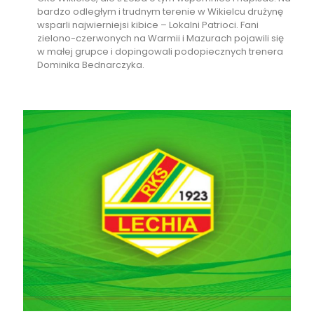
bardzo odległym i trudnym terenie w Wikielcu drużynę
wsparli najwierniejsi kibice – Lokalni Patrioci. Fani
zielono-czerwonych na Warmii i Mazurach pojawili się
w małej grupce i dopingowali podopiecznych trenera
Dominika Bednarczyka.