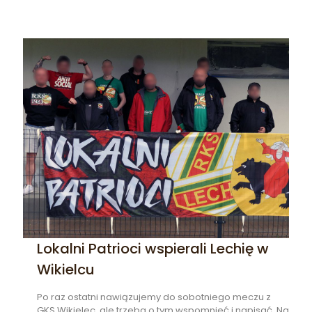
Lokalni Patrioci wspierali Lechię w
Wikielcu
Po raz ostatni nawiązujemy do sobotniego meczu z
GKS Wikielec, ale trzeba o tym wspomnieć i napisać. Na